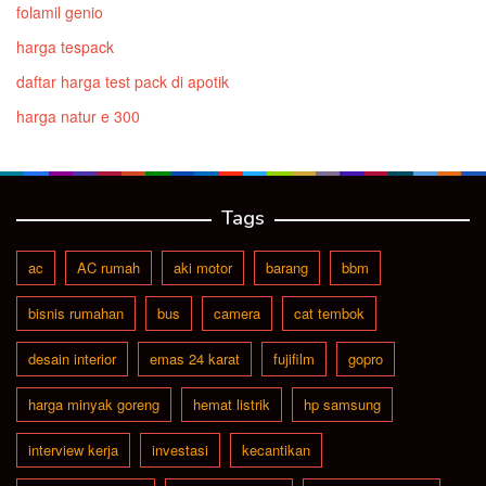
folamil genio
harga tespack
daftar harga test pack di apotik
harga natur e 300
Tags
ac
AC rumah
aki motor
barang
bbm
bisnis rumahan
bus
camera
cat tembok
desain interior
emas 24 karat
fujifilm
gopro
harga minyak goreng
hemat listrik
hp samsung
interview kerja
investasi
kecantikan