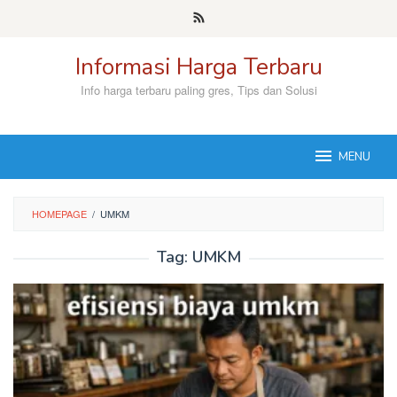
Skip
to
content
Informasi Harga Terbaru
Info harga terbaru paling gres, Tips dan Solusi
MENU
HOMEPAGE
/
UMKM
Tag:
UMKM