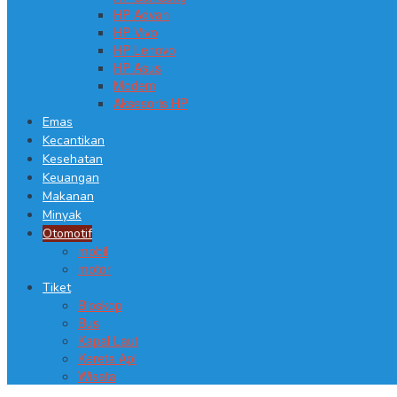
HP Advan
HP Vivo
HP Lenovo
HP Asus
Modem
Aksesoris HP
Emas
Kecantikan
Kesehatan
Keuangan
Makanan
Minyak
Otomotif
mobil
motor
Tiket
Bioskop
Bus
Kapal Laut
Kereta Api
Wisata