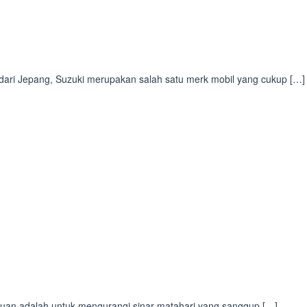
dari Jepang, Suzuki merupakan salah satu merk mobil yang cukup […]
juan adalah untuk mengurangi sinar matahari yang sanggup […]