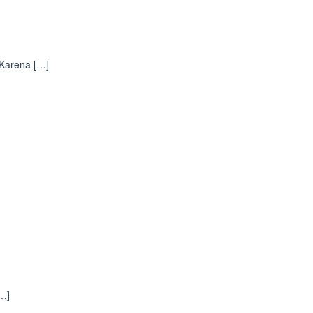
 Karena […]
[…]