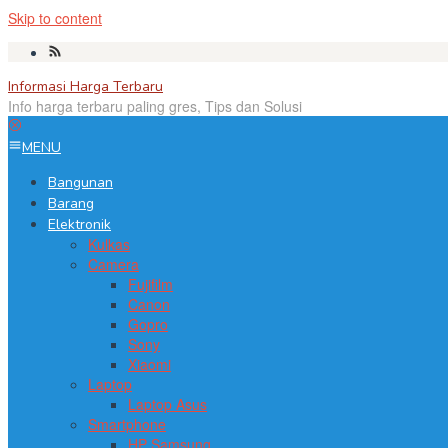
Skip to content
Informasi Harga Terbaru
Info harga terbaru paling gres, Tips dan Solusi
MENU
Bangunan
Barang
Elektronik
Kulkas
Camera
Fujifilm
Canon
Gopro
Sony
Xiaomi
Laptop
Laptop Asus
Smartphone
HP Samsung