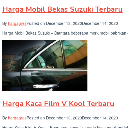
Harga Mobil Bekas Suzuki Terbaru
By
hargagres
Posted on
December 13, 2020
December 14, 2020
Harga Mobil Bekas Suzuki – Diantara beberapa merk mobil pabrikan 
Harga Kaca Film V Kool Terbaru
By
hargagres
Posted on
December 13, 2020
December 14, 2020
Harga Kaca Film V Kool – Kegunaan kaca film pada kaca mobil bertu