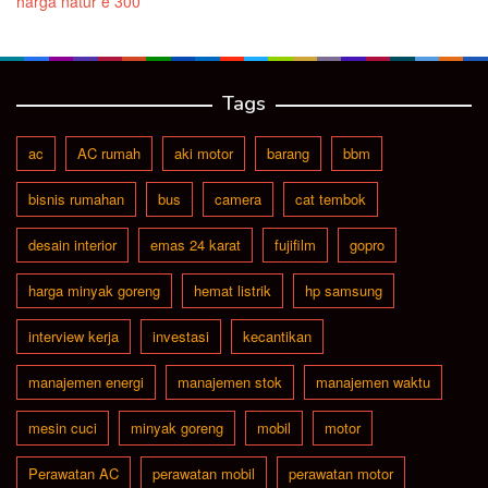
harga natur e 300
Tags
ac
AC rumah
aki motor
barang
bbm
bisnis rumahan
bus
camera
cat tembok
desain interior
emas 24 karat
fujifilm
gopro
harga minyak goreng
hemat listrik
hp samsung
interview kerja
investasi
kecantikan
manajemen energi
manajemen stok
manajemen waktu
mesin cuci
minyak goreng
mobil
motor
Perawatan AC
perawatan mobil
perawatan motor