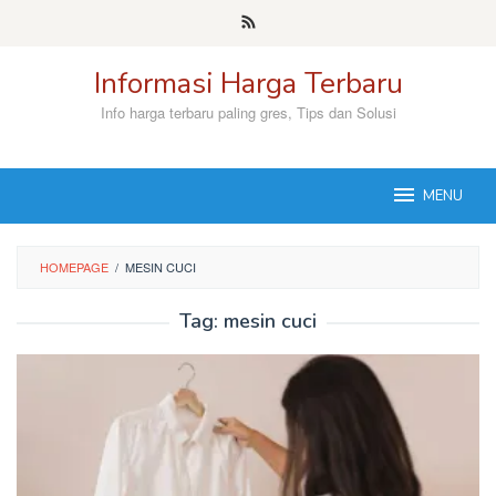
Skip
to
content
Informasi Harga Terbaru
Info harga terbaru paling gres, Tips dan Solusi
MENU
HOMEPAGE
/
MESIN CUCI
Tag:
mesin cuci