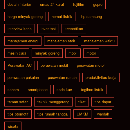
desain interior
emas 24 karat
fujifilm
gopro
harga minyak goreng
hemat listrik
hp samsung
interview kerja
investasi
kecantikan
manajemen energi
manajemen stok
manajemen waktu
mesin cuci
minyak goreng
mobil
motor
Perawatan AC
perawatan mobil
perawatan motor
perawatan pakaian
perawatan rumah
produktivitas kerja
saham
smartphone
soda kue
tagihan listrik
taman safari
teknik menggoreng
tiket
tips dapur
tips otomotif
tips rumah tangga
UMKM
wardah
wisata