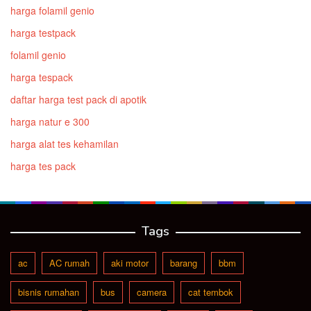
harga folamil genio
harga testpack
folamil genio
harga tespack
daftar harga test pack di apotik
harga natur e 300
harga alat tes kehamilan
harga tes pack
Tags
ac
AC rumah
aki motor
barang
bbm
bisnis rumahan
bus
camera
cat tembok