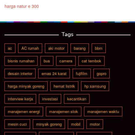
harga natur e 300
Tags
ac
AC rumah
aki motor
barang
bbm
bisnis rumahan
bus
camera
cat tembok
desain interior
emas 24 karat
fujifilm
gopro
harga minyak goreng
hemat listrik
hp samsung
interview kerja
investasi
kecantikan
manajemen energi
manajemen stok
manajemen waktu
mesin cuci
minyak goreng
mobil
motor