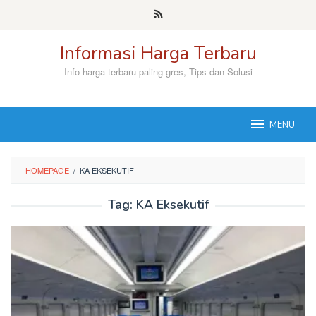
Skip
to
content
Informasi Harga Terbaru
Info harga terbaru paling gres, Tips dan Solusi
MENU
HOMEPAGE
/
KA EKSEKUTIF
Tag:
KA Eksekutif