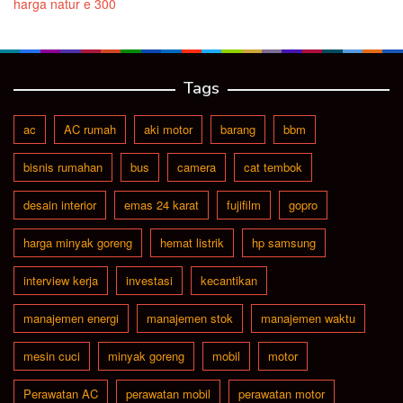
harga natur e 300
Tags
ac
AC rumah
aki motor
barang
bbm
bisnis rumahan
bus
camera
cat tembok
desain interior
emas 24 karat
fujifilm
gopro
harga minyak goreng
hemat listrik
hp samsung
interview kerja
investasi
kecantikan
manajemen energi
manajemen stok
manajemen waktu
mesin cuci
minyak goreng
mobil
motor
Perawatan AC
perawatan mobil
perawatan motor