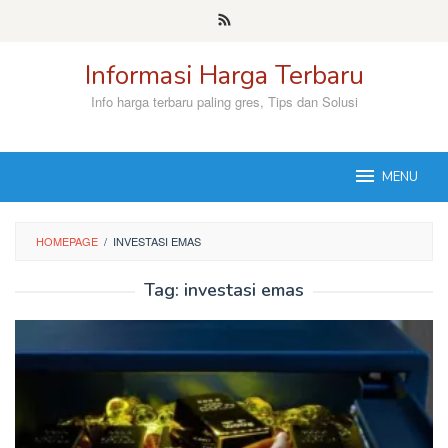
Skip
to
content
Informasi Harga Terbaru
Info harga terbaru paling gres, Tips dan Solusi
MENU
HOMEPAGE
/
INVESTASI EMAS
Tag:
investasi emas