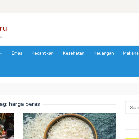
ru
si
Emas
Kecantikan
Kesehatan
Keuangan
Makana
ag:
harga beras
Searc
for: