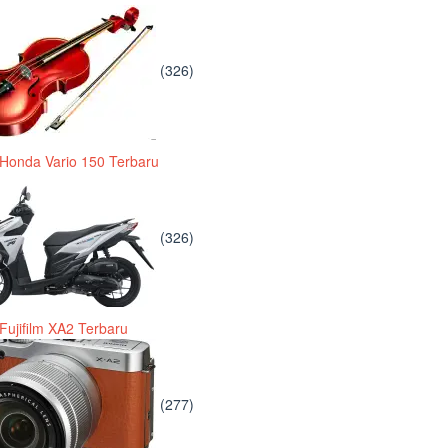
(326)
Honda Vario 150 Terbaru
(326)
Fujifilm XA2 Terbaru
(277)