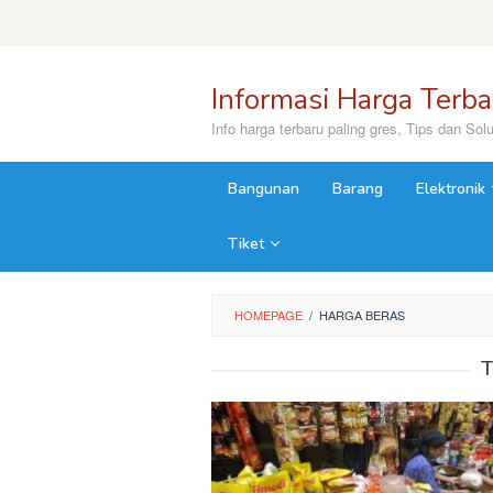
Skip
to
content
close
Informasi Harga Terba
Info harga terbaru paling gres, Tips dan Solu
Bangunan
Barang
Elektronik
Tiket
HOMEPAGE
/
HARGA BERAS
T