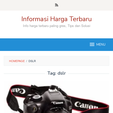
Skip
to
content
Informasi Harga Terbaru
Info harga terbaru paling gres, Tips dan Solusi
MENU
HOMEPAGE
/
DSLR
Tag:
dslr