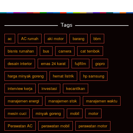
Tags
ac
AC rumah
aki motor
barang
bbm
bisnis rumahan
bus
camera
cat tembok
desain interior
emas 24 karat
fujifilm
gopro
harga minyak goreng
hemat listrik
hp samsung
interview kerja
investasi
kecantikan
manajemen energi
manajemen stok
manajemen waktu
mesin cuci
minyak goreng
mobil
motor
Perawatan AC
perawatan mobil
perawatan motor