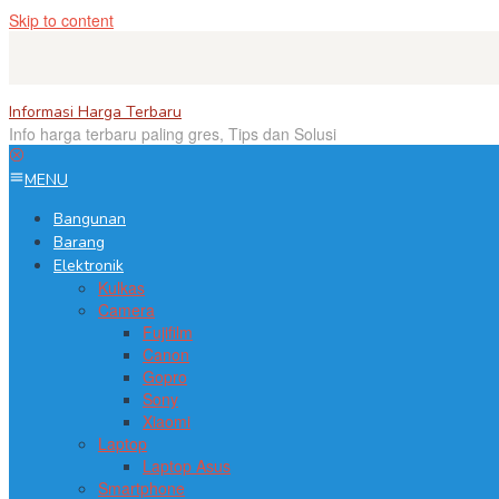
Skip to content
close
Informasi Harga Terbaru
Info harga terbaru paling gres, Tips dan Solusi
MENU
Bangunan
Barang
Elektronik
Kulkas
Camera
Fujifilm
Canon
Gopro
Sony
Xiaomi
Laptop
Laptop Asus
Smartphone