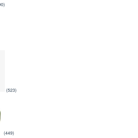
90)
(523)
(449)