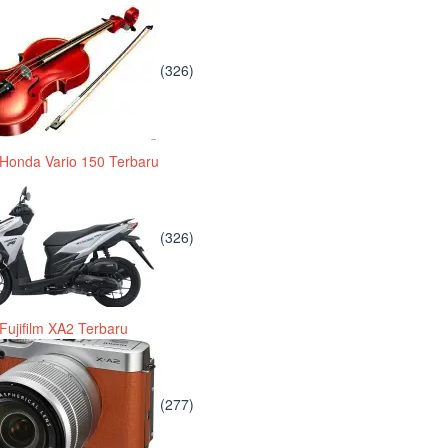
(326)
Honda Vario 150 Terbaru
(326)
Fujifilm XA2 Terbaru
(277)