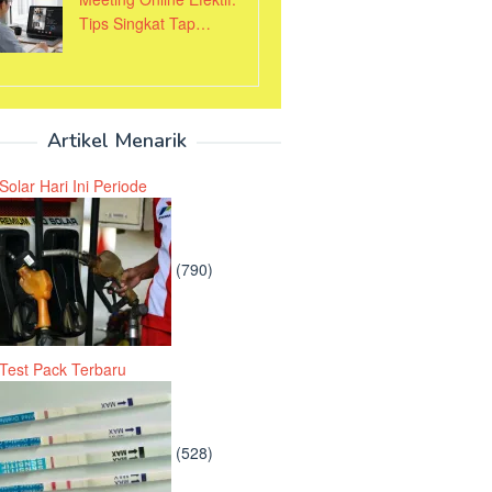
Tips Singkat Tap…
Artikel Menarik
Solar Hari Ini Periode
(790)
Test Pack Terbaru
(528)