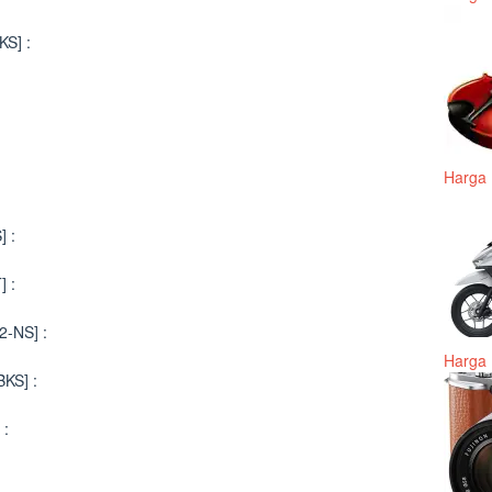
KS] :
Harga 
] :
] :
2-NS] :
Harga 
BKS] :
 :