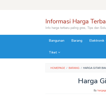
Skip
to
content
close
Informasi Harga Terba
Info harga terbaru paling gres, Tips dan Solu
Bangunan
Barang
Elektronik
Tiket
HOMEPAGE
/
BARANG
/
HARGA GITAR BI
Harga Gi
By
hargag